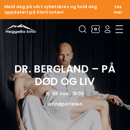
Meld deg på vårt nyhetsbrev og hold deg
Les
oppdatert på filmfronten!
mer
DR. BERGLAND – PÅ
DØD OG LIV
fr. 06 nov., 19:00
Istindportalen