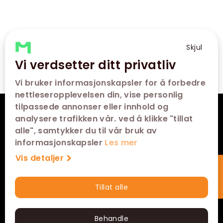
Skjul
Vi verdsetter ditt privatliv
Vi bruker informasjonskapsler for å forbedre
nettleseropplevelsen din, vise personlig
tilpassede annonser eller innhold og
KONTAKT
analysere trafikken vår. ved å klikke "tillat
alle", samtykker du til vår bruk av
FØLG OSS
informasjonskapsler
Les mer
Vis detaljer
Tillat alle
Hurtigkjøp
Behandle