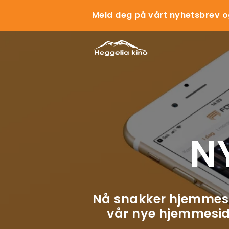
Meld deg på vårt nyhetsbrev o
N
Nå snakker hjemmes
vår nye hjemmeside