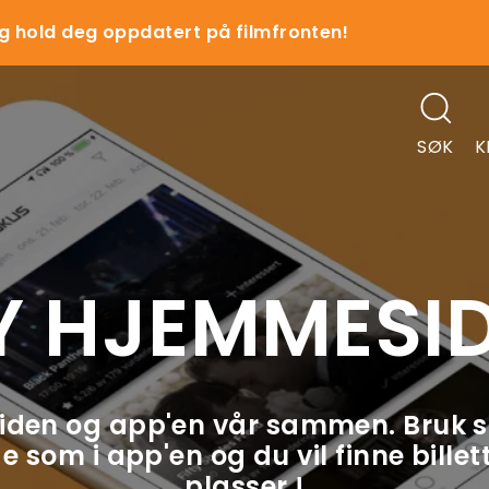
g hold deg oppdatert på filmfronten!
SØK
K
Y HJEMMESID
iden og app'en vår sammen. Bruk 
 som i app'en og du vil finne bille
plasser !