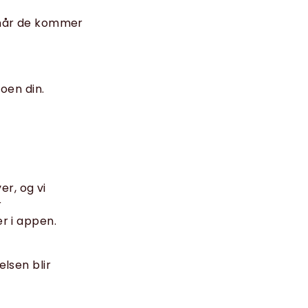
e når de kommer
oen din.
r, og vi
r
er i appen.
elsen blir