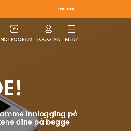
Les mer
INOPROGRAM
LOGG INN
MENY
E!
samme innlogging på
ttene dine på begge