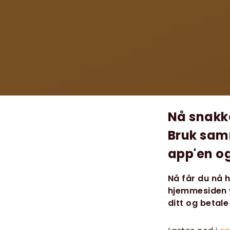
Nå snakk
Bruk sam
app'en og
Nå får du nå 
hjemmesiden v
ditt og betale