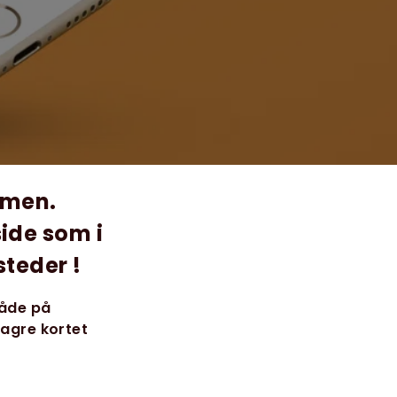
mmen.
ide som i
steder !
både på
lagre kortet