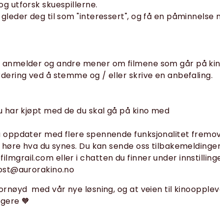
og utforsk skuespillerne.
 gleder deg til som "interessert", og få en påminnels
, anmelder og andre mener om filmene som går på kin
rdering ved å stemme og / eller skrive en anbefaling.
du har kjøpt med de du skal gå på kino med
å oppdater med flere spennende funksjonalitet fremove
 å høre hva du synes. Du kan sende oss tilbakemeldinge
lmgrail.com eller i chatten du finner under innstilling
post@aurorakino.no
fornøyd med vår nye løsning, og at veien til kinoopplev
igere 🧡