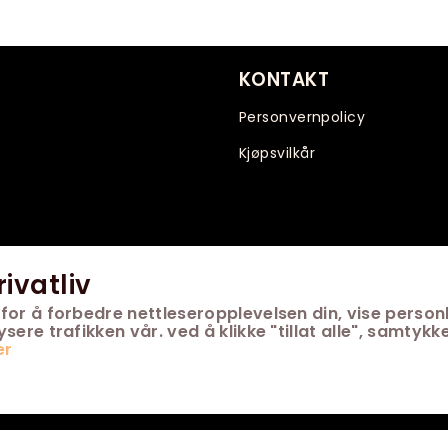
KONTAKT
Personvernpolicy
Kjøpsvilkår
rivatliv
for å forbedre nettleseropplevelsen din, vise personl
ere trafikken vår. ved å klikke "tillat alle", samtykke
er