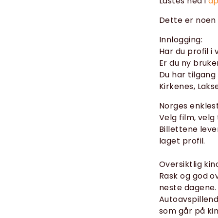
Lastes ned i
ap
Dette er noen 
Innlogging:
Har du profil
Er du ny bruke
Du har tilgang 
Kirkenes, Laks
Norges enklest
Velg film, velg
Billettene lev
laget profil.
Oversiktlig ki
Rask og god o
neste dagene.
Autoavspillende
som går på kin