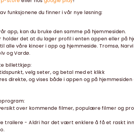
p-store
eller hos
google play
!
av funksjonene du finner i vår nye løsning:
 i vår app, kan du bruke den samme på hjemmesiden.
r holder det at du lager profil i enten appen eller på
til alle våre kinoer i app og hjemmeside. Tromsø, Narvik
elv og Vardø.
e billettkjøp:
 tidspunkt, velg seter, og betal med et klikk
eres direkte, og vises både i appen og på hjemmesiden
noprogram:
versikt over kommende filmer, populære filmer og pr
 trailere - Aldri har det vært enklere å få et raskt inn
o.