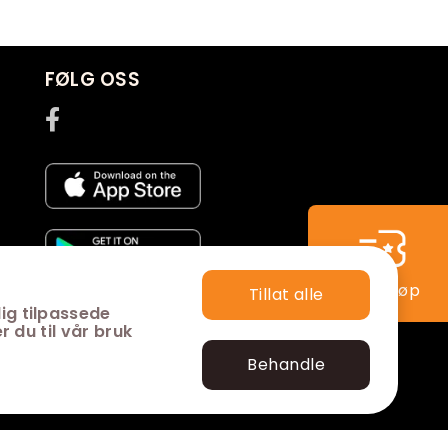
FØLG OSS
Hurtigkjøp
Tillat alle
ig tilpassede
Abonner på nyhetsbrev
r du til vår bruk
Behandle
Utviklet med
av
Filmgrail!